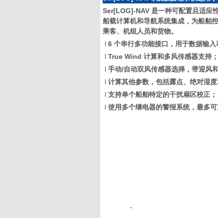
Ser[LOG]-NAV 是一种可配
船载计算机和导航系统集成，为船舶控制
乘客、机组人员和货物。
l
6 个串行多功能接口，用于数据输入
l
True Wind 计算和多风传感器支持
l
手动
/自动双风传感器选择，带迎风
l
计算其他参数，包括露点、绝对湿度
l
支持单个船舶特定的干扰扇区校正；
l
使用多个继电器的警报系统，最多可