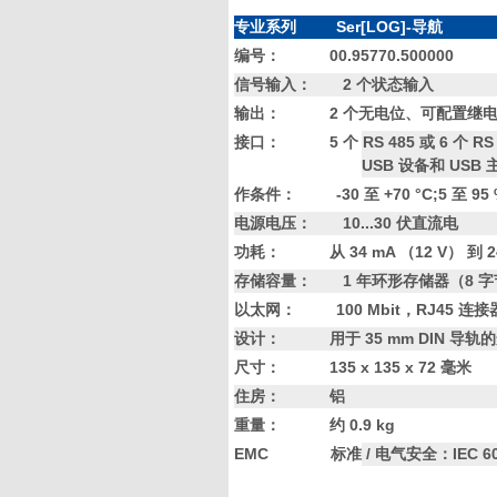
专业系列
Ser[LOG]-导航
编号：
00.95770.500000
信号输入：
2 个状态输入
输出：
2 个无电位、可配置继
接口：
5 个 RS 485 或 6 个 RS
USB 设备和 USB 
作条件：
-30 至 +70 °C;5 
电源电压：
10...30 伏直流电
功耗：
从
34 mA （12 V） 
存储容量：
1 年环形存储器（8 字
以太网：
100 Mbit，RJ45 连接
设计：
用于
35 mm DIN 导
尺寸：
135 x 135 x 72 毫米
住房：
铝
重量：
约
0.9 kg
EMC 标准 / 电气安全：IEC 60945 